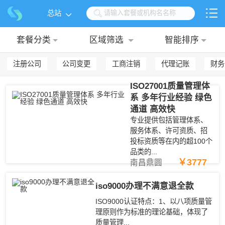

总站

请输入套餐或机构名名称

套餐分类
区域筛选
智能排序
注册公司
公司变更
工商注销
代理记账
财务
ISO27001质量管理体
系 多年行业经验 绿色
通道 高效快
专业提供包括管理体系、
服务体系、许可资质、招
投标资质等在内的超100个
品类的...
￥3777
南昌鼎圆
iso9000办理不满意退全款
ISO9000认证特点：1、以八项质量管
理原则作为标准的理论基础，体现了
质量管理...