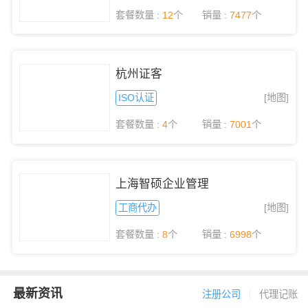
套餐数量 :
12
个
销量 :
7477
个
杭州证客
ISO认证
[地图]
套餐数量 :
4
个
销量 :
7001
个
上海智硕企业管理
工商代办
[地图]
套餐数量 :
8
个
销量 :
6998
个
最新资讯
注册公司
代理记账