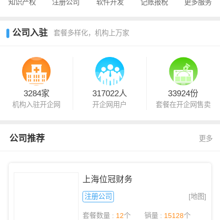
知识产权
注册公司
软件开发
记账报税
更多服务
公司入驻
套餐多样化，机构上万家
3284家
317022人
33924份
机构入驻开企网
开企网用户
套餐在开企网售卖
公司推荐
更多
上海位冠财务
注册公司
[地图]
套餐数量 :
12
个
销量 :
15128
个