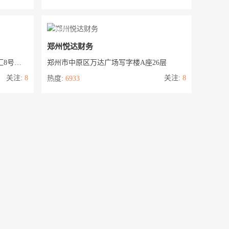
推荐
郑州悦达财务
郑州市农业路与天明路口怡丰新都汇8号楼1单元1919号
郑州市中原区万达广场写字楼A座26层
关注:
8
关注:
8
热度:
6933