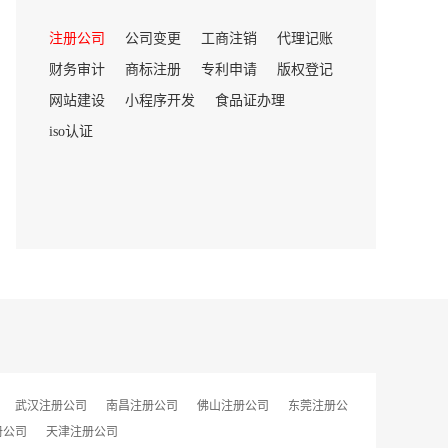
注册公司
公司变更
工商注销
代理记账
财务审计
商标注册
专利申请
版权登记
网站建设
小程序开发
食品证办理
iso认证
武汉注册公司
南昌注册公司
佛山注册公司
东莞注册公
册公司
天津注册公司