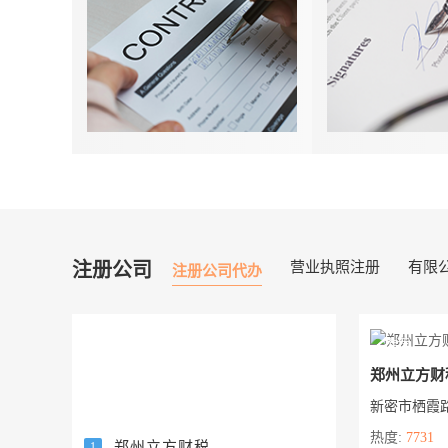
注册公司
营业执照注册
有限
注册公司代办
注册公司流程
推荐
郑州立方财
注册公司需要什么材料和手续
新密市栖霞路
HOT
热度:
7731
郑州立方财税
1