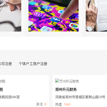
公司注册
个体户工商户注册
推荐
税
郑州升元财务
栖凤苑606室
河南省郑州市管城区紫荆山路59号
关注:
8
热度:
7443