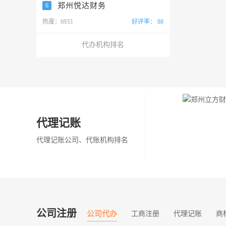
HOT
郑州悦达财务
6
热度：6933
好评率： 88
代办机构排名
代理记账
代理记账公司、代账机构排名
公司注册
公司代办
工商注册
代理记账
商