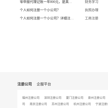
零申报代理记账一年800元，是真的吗？
财务学习
个人如何注册一个小公司？
执照办理
个人如何注册一个小公司？详细注册公司教程
工商注册
注册公司
企服平台
福州注册公司
深圳注册公司
厦门注册公司
泉州注册公司
司
南京注册公司
苏州注册公司
杭州注册公司
宁波注册