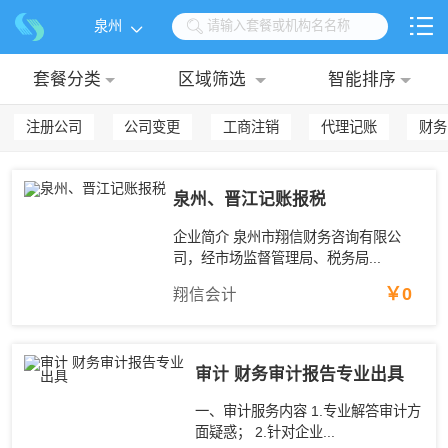

泉州

请输入套餐或机构名名称

套餐分类
区域筛选
智能排序
注册公司
公司变更
工商注销
代理记账
财务
泉州、晋江记账报税
企业简介 泉州市翔信财务咨询有限公
司，经市场监督管理局、税务局...
￥0
翔信会计
审计 财务审计报告专业出具
一、审计服务内容 1.专业解答审计方
面疑惑； 2.针对企业...