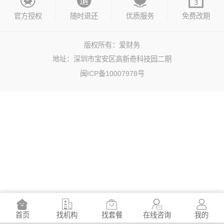




官方授权
随时退还
优质服务
免费改期
版权所有：爱财务
地址：深圳市宝安区高新奇科技园二期
闽ICP备10007978号





首页
找机构
找套餐
在线咨询
我的